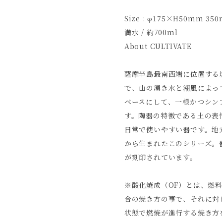
Size : φ175×H50mm 350
満水 / 約700ml
About CULTIVATE
薩摩半島最南西端に位置する
で、山の湧き水と潮風によっ
ベースにして、一様かつシン
す。陶器の特徴である土の表
日常で使いやすい器です。地
から生まれたこのシリーズ。
が刻印されています。
※酸化焼成（OF）とは、燃
合の焼き方の事で、それに対
状態で燃焼が進行する焼き方