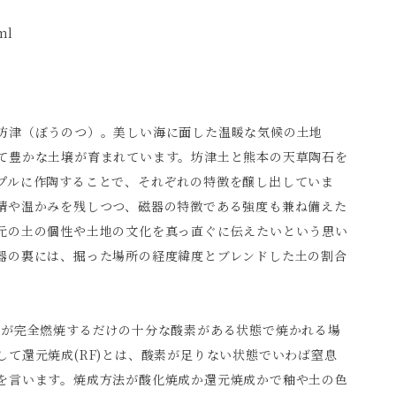
ml
坊津（ぼうのつ）。美しい海に面した温暖な気候の土地
て豊かな土壌が育まれています。坊津土と熊本の天草陶石を
プルに作陶することで、それぞれの特徴を醸し出していま
情や温かみを残しつつ、磁器の特徴である強度も兼ね備えた
元の土の個性や土地の文化を真っ直ぐに伝えたいという思い
器の裏には、掘った場所の経度緯度とブレンドした土の割合
料が完全燃焼するだけの十分な酸素がある状態で焼かれる場
して還元焼成(RF)とは、酸素が足りない状態でいわば窒息
を言います。焼成方法が酸化焼成か還元焼成かで釉や土の色